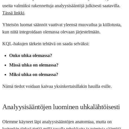
useita valmiiksi rakennettuja analyysisääntöjä julkisesti saatavilla.
Tässä linkki
.
Yhteisön luomat säännöt vaativat yleensä muovailua ja kiillotusta,
kun niitä integroidaan olemassa olevaan järjestelmään.
KQL-hakujen tärkein tehtävä on saada selväksi:
Onko uhka olemassa?
Missä uhka on olemassa?
Miksi uhka on olemassa?
Nämä tiedot voidaan kaivaa yksinkertaisillakin hauilla esille.
Analyysisääntöjen luominen uhkalähtöisesti
Olemme käyneet läpi analyysisääntöjen anatomiaa, mutta on
kuitenkin tärkeä tietää millä tavalla tehokkaita ja toimivia sääntöjä