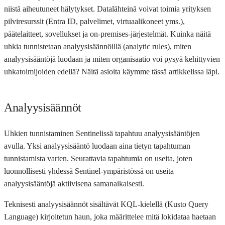
niistä aiheutuneet hälytykset. Datalähteinä voivat toimia yrityksen
pilviresurssit (Entra ID, palvelimet, virtuaalikoneet yms.),
päätelaitteet, sovellukset ja on-premises-järjestelmät. Kuinka näitä
uhkia tunnistetaan analyysisäännöillä (analytic rules), miten
analyysisääntöjä luodaan ja miten organisaatio voi pysyä kehittyvien
uhkatoimijoiden edellä? Näitä asioita käymme tässä artikkelissa läpi.
Analyysisäännöt
Uhkien tunnistaminen Sentinelissä tapahtuu analyysisääntöjen
avulla. Yksi analyysisääntö luodaan aina tietyn tapahtuman
tunnistamista varten. Seurattavia tapahtumia on useita, joten
luonnollisesti yhdessä Sentinel-ympäristössä on useita
analyysisääntöjä aktiivisena samanaikaisesti.
Teknisesti analyysisäännöt sisältävät KQL-kielellä (Kusto Query
Language) kirjoitetun haun, joka määrittelee mitä lokidataa haetaan