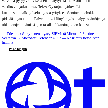
valvonta pysyy aktiivisena eikä hälytyksiä mene ohi ilman
vaadittavia jatkotoimia. Tekve Oy tarjoaa järkevällä
kuukausihinnalla palvelua, jossa yrityksesi Sentinelin tehokkuus
pidetään ajan tasalla. Palveluun voi liittyä myös analyysisääntöjen ja
uhkatietojen pitämistä ajan tasalla uhkatoimijoiden kanssa.
← Edellinen
Siirtyminen legacy SIEM:stä Microsoft Sentineliin
Seuraava →
Microsoft Defender XDR — Keskitetty tietoturvan
hallinta
Palaa blogiin