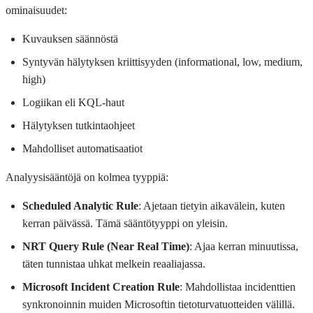
ominaisuudet:
Kuvauksen säännöstä
Syntyvän hälytyksen kriittisyyden (informational, low, medium,
high)
Logiikan eli KQL-haut
Hälytyksen tutkintaohjeet
Mahdolliset automatisaatiot
Analyysisääntöjä on kolmea tyyppiä:
Scheduled Analytic Rule
: Ajetaan tietyin aikavälein, kuten
kerran päivässä. Tämä sääntötyyppi on yleisin.
NRT Query Rule (Near Real Time)
: Ajaa kerran minuutissa,
täten tunnistaa uhkat melkein reaaliajassa.
Microsoft Incident Creation Rule
: Mahdollistaa incidenttien
synkronoinnin muiden Microsoftin tietoturvatuotteiden välillä.