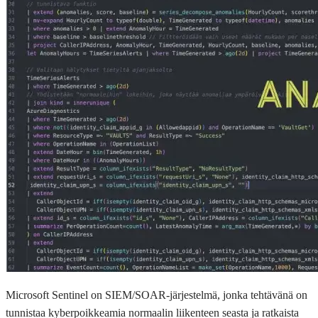
Microsoft Sentinel on SIEM/SOAR-järjestelmä, jonka tehtävänä on
tunnistaa kyberpoikkeamia normaalin liikenteen seasta ja ratkaista