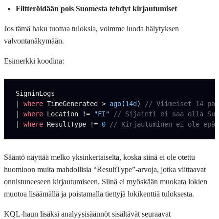
Filtteröidään pois Suomesta tehdyt kirjautumiset
Jos tämä haku tuottaa tuloksia, voimme luoda hälytyksen
valvontanäkymään.
Esimerkki koodina:
SigninLogs
| 
where
 TimeGenerated > 
ago
(
14d
) 
// Viimeiset 14 päi
| 
where
 Location != 
"FI"
 // Sijainti ei saa olla Suo
| 
where
 ResultType != 
0
 // Kirjautuminen ei ole epäo
Sääntö näyttää melko yksinkertaiselta, koska siinä ei ole otettu
huomioon muita mahdollisia “ResultType”-arvoja, jotka viittaavat
onnistuneeseen kirjautumiseen. Siinä ei myöskään muokata lokien
muotoa lisäämällä ja poistamalla tiettyjä lokikenttiä tuloksesta.
KQL-haun lisäksi analyysisäännöt sisältävät seuraavat