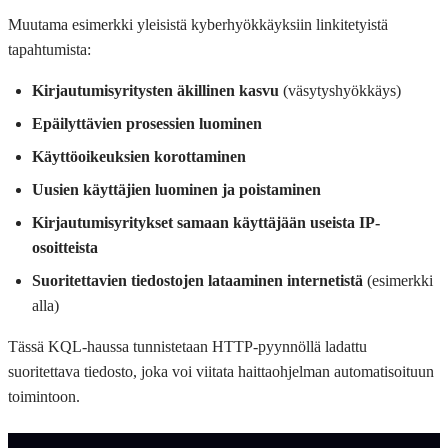
Muutama esimerkki yleisistä kyberhyökkäyksiin linkitetyistä
tapahtumista:
Kirjautumisyritysten äkillinen kasvu
(väsytyshyökkäys)
Epäilyttävien prosessien luominen
Käyttöoikeuksien korottaminen
Uusien käyttäjien luominen ja poistaminen
Kirjautumisyritykset samaan käyttäjään useista IP-
osoitteista
Suoritettavien tiedostojen lataaminen internetistä
(esimerkki
alla)
Tässä KQL-haussa tunnistetaan HTTP-pyynnöllä ladattu
suoritettava tiedosto, joka voi viitata haittaohjelman automatisoituun
toimintoon.