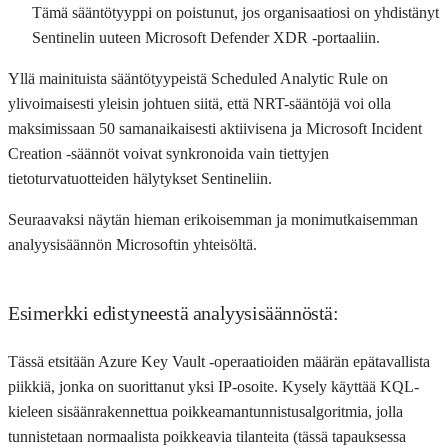
Tämä sääntötyyppi on poistunut, jos organisaatiosi on yhdistänyt
Sentinelin uuteen Microsoft Defender XDR -portaaliin.
Yllä mainituista sääntötyypeistä Scheduled Analytic Rule on
ylivoimaisesti yleisin johtuen siitä, että NRT-sääntöjä voi olla
maksimissaan 50 samanaikaisesti aktiivisena ja Microsoft Incident
Creation -säännöt voivat synkronoida vain tiettyjen
tietoturvatuotteiden hälytykset Sentineliin.
Seuraavaksi näytän hieman erikoisemman ja monimutkaisemman
analyysisäännön Microsoftin yhteisöltä.
Esimerkki edistyneestä analyysisäännöstä:
Tässä etsitään Azure Key Vault -operaatioiden määrän epätavallista
piikkiä, jonka on suorittanut yksi IP-osoite. Kysely käyttää KQL-
kieleen sisäänrakennettua poikkeamantunnistusalgoritmia, jolla
tunnistetaan normaalista poikkeavia tilanteita (tässä tapauksessa