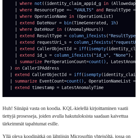
  | 
where
 not
((identity_claim_appid_g 
in
 (Allowedapp
  | 
where
 ResourceType =~ 
"VAULTS"
 and
 ResultType =~
  | 
where
 OperationName 
in
 (OperationList)
  | 
extend
 DateHour = 
bin
(TimeGenerated, 
1h
)
  | 
where
 DateHour 
in
 ((AnomalyHours))
  | 
extend
 ResultType = 
column_ifexists
(
"ResultType"
  | 
extend
 requestUri_s = 
column_ifexists
(
"requestUr
  | 
extend
 CallerObjectId = 
iff
(
isempty
(identity_cla
  | 
extend
 id_s = 
column_ifexists
(
"id_s"
, 
"None"
), C
  | 
summarize
 PerOperationCount=
count()
, LatestAnoma
) 
on
 CallerIPAddress
| 
extend
 CallerObjectId = 
iff
(
isempty
(identity_claim
| 
summarize
 EventCount=
count()
, OperationNameList = 
| 
extend
 timestamp = LatestAnomalyTime
Huh! Siinäpä vasta on koodia. KQL-kielellä kirjoittaminen vaatii
tiettyjä prosesseja, joiden avulla hakutuloksista saadaan kaivettua
tärkeimmät tapahtumat esille.
Yllä oleva koodipätkä on lähtöisin Microsoftin yhteisöltä, jossa on