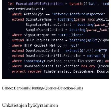
let
 ExecutableFileExtentions 
= 
dynamic
([
'bat'
, 
'cmd'
DeviceNetworkEvents
| 
where
 ActionType == 
"NetworkSignatureInspected"
| 
extend
 SignatureName = 
tostring
(
parse_json
(Additio
         SignatureMatchedContent = 
tostring
(
parse_js
         SamplePacketContent = 
tostring
(
parse_json
(A
| 
where
 SignatureName == 
"HTTP_Client"
| 
extend
 HTTP_Request_Method = 
tostring
(
split
(Signat
| 
where
 HTTP_Request_Method == 
"GET"
| 
extend
 DownloadedContent = 
extract
(
@'.*/(.*)HTTP'
,
| 
extend
 DownloadContentFileExtention = 
extract
(
@'.*
| 
where
 isnotempty
(DownloadContentFileExtention) 
and
| 
where
 DownloadContentFileExtention 
has_any
 (Execut
| 
project-reorder
 TimeGenerated, DeviceName, Downloa
Lähde:
Bert-JanP/Hunting-Queries-Detection-Rules
Uhkatietojen hyödyntäminen