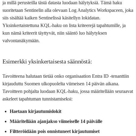
ja millä perusteilla tästä datasta luodaan hälytyksiä. Tämä haku
suoritetaan Sentinelin alla olevaan Log Analytics Workspaceen, joka
siis sisältää kaiken Sentinelissä käsitellyn lokidatan.
Yksinkertaistettuna KQL-haku on lista kriteerejä tapahtumille, ja
kun nämä kriteerit täyttyvät, niin sääntö luo hälytyksen
valvontanäkymään.
Esimerkki yksinkertaisesta säännöstä:
Tavoitteena halutaan tietää onko organisaation Entra ID -tenanttiin
kirjauduttu Suomen ulkopuolelta viimeisen 14 päivän aikana.
Tavoitteen pohjalta luodaan KQL-haku, jossa määritellään seuraavat
askeleet tapahtuman tunnistamiseksi:
Haetaan kirjautumislokit
Määritellään ajanjakso viimeiselle 14 päivälle
Filtteröidään pois onnistuneet kirjautumiset