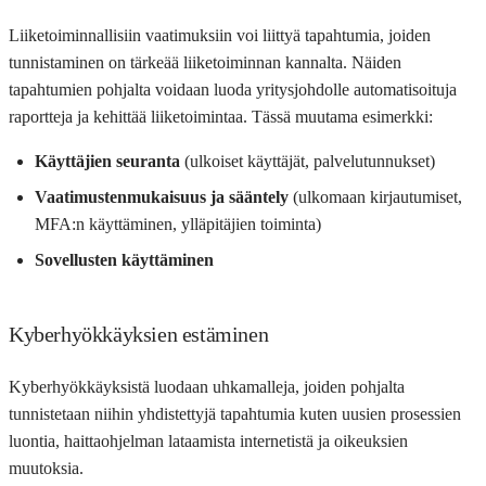
Liiketoiminnallisiin vaatimuksiin voi liittyä tapahtumia, joiden
tunnistaminen on tärkeää liiketoiminnan kannalta. Näiden
tapahtumien pohjalta voidaan luoda yritysjohdolle automatisoituja
raportteja ja kehittää liiketoimintaa. Tässä muutama esimerkki:
Käyttäjien seuranta
(ulkoiset käyttäjät, palvelutunnukset)
Vaatimustenmukaisuus ja sääntely
(ulkomaan kirjautumiset,
MFA:n käyttäminen, ylläpitäjien toiminta)
Sovellusten käyttäminen
Kyberhyökkäyksien estäminen
Kyberhyökkäyksistä luodaan uhkamalleja, joiden pohjalta
tunnistetaan niihin yhdistettyjä tapahtumia kuten uusien prosessien
luontia, haittaohjelman lataamista internetistä ja oikeuksien
muutoksia.