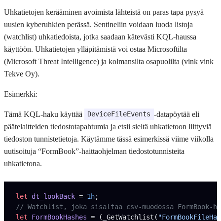
Uhkatietojen kerääminen avoimista lähteistä on paras tapa pysyä
uusien kyberuhkien perässä. Sentineliin voidaan luoda listoja
(watchlist) uhkatiedoista, jotka saadaan kätevästi KQL-haussa
käyttöön. Uhkatietojen ylläpitämistä voi ostaa Microsoftilta
(Microsoft Threat Intelligence) ja kolmansilta osapuolilta (vink vink
Tekve Oy).
Esimerkki:
Tämä KQL-haku käyttää
-datapöytää eli
DeviceFileEvents
päätelaitteiden tiedostotapahtumia ja etsii sieltä uhkatietoon liittyviä
tiedoston tunnistetietoja. Käytämme tässä esimerkissä viime viikolla
uutisoituja “FormBook”-haittaohjelman tiedostotunnisteita
uhkatietona.
let
 dt_lookBack 
= 
1h
;
// Watchlist, joka sisältää csv-muodossa FormBook-ha
let
 FormBookHashes 
= (_GetWatchlist(
"FormBookFileHas