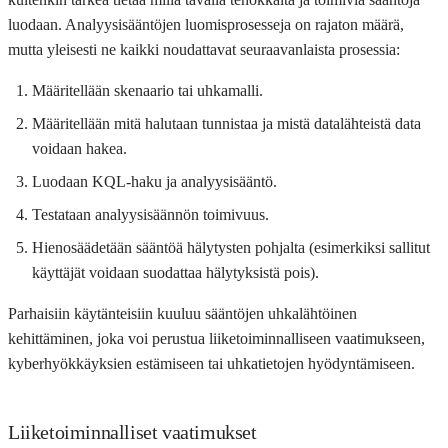
luodaan. Analyysisääntöjen luomisprosesseja on rajaton määrä,
mutta yleisesti ne kaikki noudattavat seuraavanlaista prosessia:
Määritellään skenaario tai uhkamalli.
Määritellään mitä halutaan tunnistaa ja mistä datalähteistä data
voidaan hakea.
Luodaan KQL-haku ja analyysisääntö.
Testataan analyysisäännön toimivuus.
Hienosäädetään sääntöä hälytysten pohjalta (esimerkiksi sallitut
käyttäjät voidaan suodattaa hälytyksistä pois).
Parhaisiin käytänteisiin kuuluu sääntöjen uhkalähtöinen
kehittäminen, joka voi perustua liiketoiminnalliseen vaatimukseen,
kyberhyökkäyksien estämiseen tai uhkatietojen hyödyntämiseen.
Liiketoiminnalliset vaatimukset