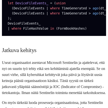
let
 DeviceFileEvents_ 
= (
union
  (DeviceFileEvents | 
where
 TimeGenerated > 
ago
(dt_l
  (DeviceFileEvents | 
where
 TimeGenerated > 
ago
(dt_l
);
DeviceFileEvents_
| 
where
 FileHashValue 
in
 (FormBookHashes)
Jatkuva kehitys
Useat organisaatiot asentavat Microsoft Sentinelin ja ajattelevat, että
nyt on suurin työ tehty eikä sen kehittämistä ajatella enempää. Se on
suuri virhe, sillä kyberuhkat kehittyvät joka päivä ja löytävät uusia
keinoja päästä organisaatioon käsiksi. Tästä syystä on tärkeä
jatkuvasti ylläpitää säännöstöjä ja IOC (Indicator of Compromise) -
tietokantoja. Ilman näitä Sentinelin toiminta menettää tarkoituksensa.
On myös tärkeää luoda prosesseja organisaatioissa, jotta Sentinelin