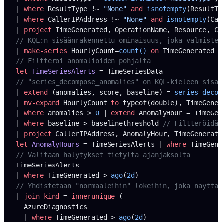
| 
where
 ResultType !~ 
"None"
 and
 isnotempty
(ResultTy
| 
where
 CallerIPAddress !~ 
"None"
 and
 isnotempty
(Cal
| 
project
 TimeGenerated, OperationName, Resource, Ca
// KQL:n sisäänrakennettu ominaisuus, joka valmistel
| 
make-series
 HourlyCount=
count()
 on
 TimeGenerated 
f
// Filtteröi anomalioiden pohjalta
let
 TimeSeriesAlerts 
= TimeSeriesData
// "series_decompose_anomalies" on KQL-kieleen sisä
| 
extend
 (anomalies, score, baseline) = 
series_decom
| 
mv-expand
 HourlyCount 
to
 typeof(double), TimeGener
| 
where
 anomalies > 
0
 | 
extend
 AnomalyHour = TimeGen
| 
where
 baseline > baselinethreshold 
// Filtteröidää
| 
project
 CallerIPAddress, AnomalyHour, TimeGenerate
let
 AnomalyHours 
= TimeSeriesAlerts | 
where
 TimeGene
// Valitaan hälytykset tietyltä ajanjaksolta
TimeSeriesAlerts
| 
where
 TimeGenerated > 
ago
(
2d
)
// Yhdistetään "normaaleihin" lokeihin, joka näyttää
| 
join
 kind
 = 
innerunique
 (
  AzureDiagnostics
  | 
where
 TimeGenerated > 
ago
(
2d
)