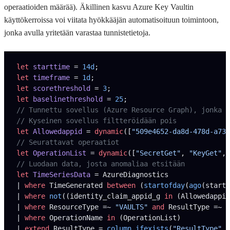
operaatioiden määrää). Äkillinen kasvu Azure Key Vaultin
käyttökerroissa voi viitata hyökkääjän automatisoituun toimintoon,
jonka avulla yritetään varastaa tunnistetietoja.
let
 starttime 
= 
14d
;
let
 timeframe 
= 
1d
;
let
 scorethreshold 
= 
3
;
let
 baselinethreshold 
= 
25
;
// Tunnettu sovellus (Azure Resource Graph), jonka t
// Kyseinen sovellus filtteröidään pois
let
 Allowedappid 
= 
dynamic
([
"509e4652-da8d-478d-a730
// Seurattavat operaatiot
let
 OperationList 
= 
dynamic
([
"SecretGet"
, 
"KeyGet"
, 
// Luodaan data, josta anomaliaa etsitään
let
 TimeSeriesData 
= AzureDiagnostics
| 
where
 TimeGenerated 
between
 (
startofday
(
ago
(startt
| 
where
 not
((identity_claim_appid_g 
in
 (Allowedappid
| 
where
 ResourceType =~ 
"VAULTS"
 and
 ResultType =~ 
"
| 
where
 OperationName 
in
 (OperationList)
| 
extend
 ResultType = 
column_ifexists
(
"ResultType"
, 