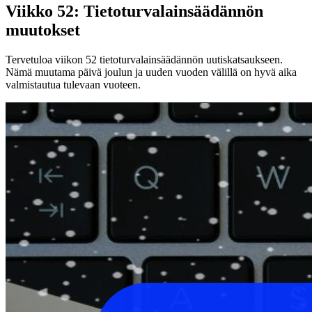
Viikko 52: Tietoturvalainsäädännön
muutokset
Tervetuloa viikon 52 tietoturvalainsäädännön uutiskatsaukseen.
Nämä muutama päivä joulun ja uuden vuoden välillä on hyvä aika
valmistautua tulevaan vuoteen.