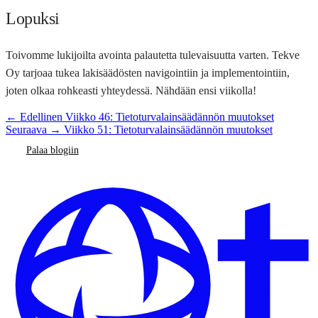
Lopuksi
Toivomme lukijoilta avointa palautetta tulevaisuutta varten. Tekve
Oy tarjoaa tukea lakisäädösten navigointiin ja implementointiin,
joten olkaa rohkeasti yhteydessä. Nähdään ensi viikolla!
← Edellinen
Viikko 46: Tietoturvalainsäädännön muutokset
Seuraava →
Viikko 51: Tietoturvalainsäädännön muutokset
Palaa blogiin