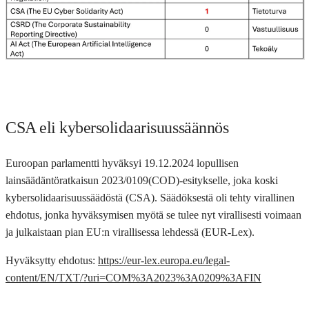
CSA eli kybersolidaarisuussäännös
Euroopan parlamentti hyväksyi 19.12.2024 lopullisen
lainsäädäntöratkaisun 2023/0109(COD)-esitykselle, joka koski
kybersolidaarisuussäädöstä (CSA). Säädöksestä oli tehty virallinen
ehdotus, jonka hyväksymisen myötä se tulee nyt virallisesti voimaan
ja julkaistaan pian EU:n virallisessa lehdessä (EUR-Lex).
Hyväksytty ehdotus:
https://eur-lex.europa.eu/legal-
content/EN/TXT/?uri=COM%3A2023%3A0209%3AFIN