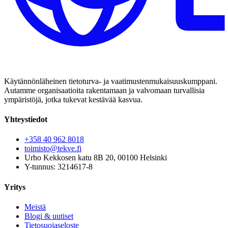
Käytännönläheinen tietoturva- ja vaatimustenmukaisuuskumppani.
Autamme organisaatioita rakentamaan ja valvomaan turvallisia
ympäristöjä, jotka tukevat kestävää kasvua.
Yhteystiedot
+358 40 962 8018
toimisto@tekve.fi
Urho Kekkosen katu 8B 20, 00100 Helsinki
Y-tunnus: 3214617-8
Yritys
Meistä
Blogi & uutiset
Tietosuojaseloste