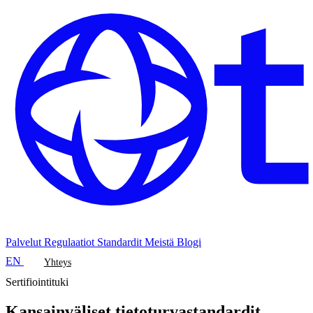
Palvelut
Regulaatiot
Standardit
Meistä
Blogi
EN
Yhteys
Sertifiointituki
Kansainväliset tietoturvastandardit