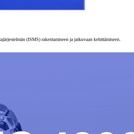
tajärjestelmän (ISMS) rakentamiseen ja jatkuvaan kehittämiseen.