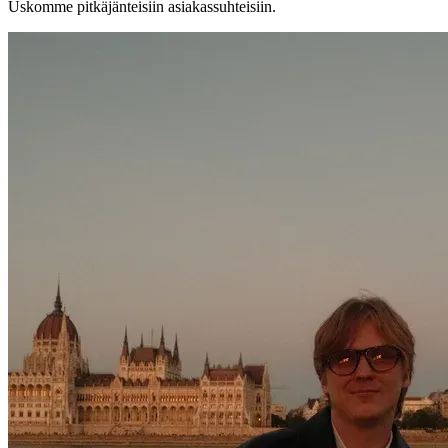
Uskomme pitkäjänteisiin asiakassuhteisiin.