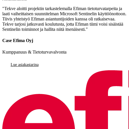
"Tekve aloitti projektin tarkastelemalla Efiman tietoturvatarpeita ja
laati vaiheittaisen suunnitelman Microsoft Sentinelin käyttöönottoon.
Tiivis yhteistyö Efiman asiantuntijoiden kanssa oli ratkaisevaa.
Tekve tarjosi jatkuvasti koulutusta, jotta Efiman tiimi voisi sisäistää
Sentinelin toiminnot ja hallita niitä itsenäisesti."
Case Efima Oyj
Kumppanuus & Tietoturvavalvonta
Lue asiakastarina