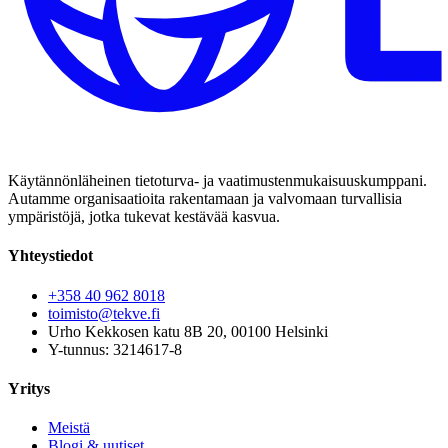
Käytännönläheinen tietoturva- ja vaatimustenmukaisuuskumppani.
Autamme organisaatioita rakentamaan ja valvomaan turvallisia
ympäristöjä, jotka tukevat kestävää kasvua.
Yhteystiedot
+358 40 962 8018
toimisto@tekve.fi
Urho Kekkosen katu 8B 20, 00100 Helsinki
Y-tunnus: 3214617-8
Yritys
Meistä
Blogi & uutiset