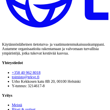
Käytännönläheinen tietoturva- ja vaatimustenmukaisuuskumppani.
Autamme organisaatioita rakentamaan ja valvomaan turvallisia
ympäristöjä, jotka tukevat kestävää kasvua.
Yhteystiedot
+358 40 962 8018
toimisto@tekve.fi
Urho Kekkosen katu 8B 20, 00100 Helsinki
Y-tunnus: 3214617-8
Yritys
Meistä
Blogi & uutiset