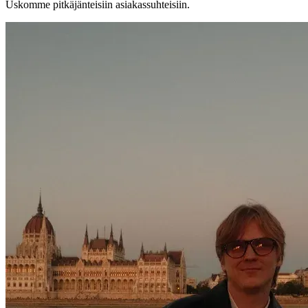
Uskomme pitkäjänteisiin asiakassuhteisiin.