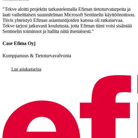
"Tekve aloitti projektin tarkastelemalla Efiman tietoturvatarpeita ja
laati vaiheittaisen suunnitelman Microsoft Sentinelin käyttöönottoon.
Tiivis yhteistyö Efiman asiantuntijoiden kanssa oli ratkaisevaa.
Tekve tarjosi jatkuvasti koulutusta, jotta Efiman tiimi voisi sisäistää
Sentinelin toiminnot ja hallita niitä itsenäisesti."
Case Efima Oyj
Kumppanuus & Tietoturvavalvonta
Lue asiakastarina