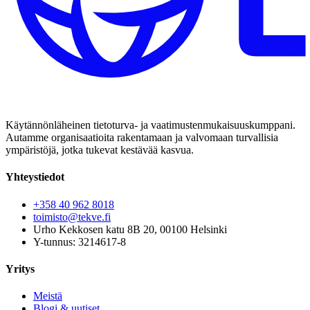
Käytännönläheinen tietoturva- ja vaatimustenmukaisuuskumppani.
Autamme organisaatioita rakentamaan ja valvomaan turvallisia
ympäristöjä, jotka tukevat kestävää kasvua.
Yhteystiedot
+358 40 962 8018
toimisto@tekve.fi
Urho Kekkosen katu 8B 20, 00100 Helsinki
Y-tunnus: 3214617-8
Yritys
Meistä
Blogi & uutiset