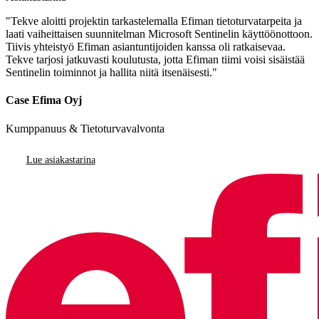
"Tekve aloitti projektin tarkastelemalla Efiman tietoturvatarpeita ja
laati vaiheittaisen suunnitelman Microsoft Sentinelin käyttöönottoon.
Tiivis yhteistyö Efiman asiantuntijoiden kanssa oli ratkaisevaa.
Tekve tarjosi jatkuvasti koulutusta, jotta Efiman tiimi voisi sisäistää
Sentinelin toiminnot ja hallita niitä itsenäisesti."
Case Efima Oyj
Kumppanuus & Tietoturvavalvonta
Lue asiakastarina