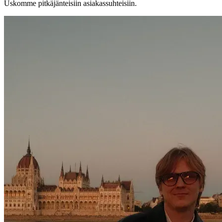
Uskomme pitkäjänteisiin asiakassuhteisiin.