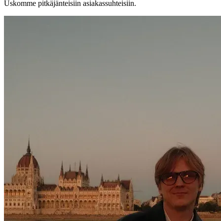
Uskomme pitkäjänteisiin asiakassuhteisiin.