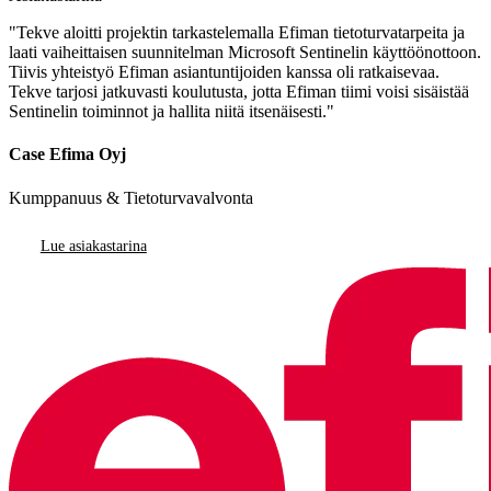
"Tekve aloitti projektin tarkastelemalla Efiman tietoturvatarpeita ja
laati vaiheittaisen suunnitelman Microsoft Sentinelin käyttöönottoon.
Tiivis yhteistyö Efiman asiantuntijoiden kanssa oli ratkaisevaa.
Tekve tarjosi jatkuvasti koulutusta, jotta Efiman tiimi voisi sisäistää
Sentinelin toiminnot ja hallita niitä itsenäisesti."
Case Efima Oyj
Kumppanuus & Tietoturvavalvonta
Lue asiakastarina