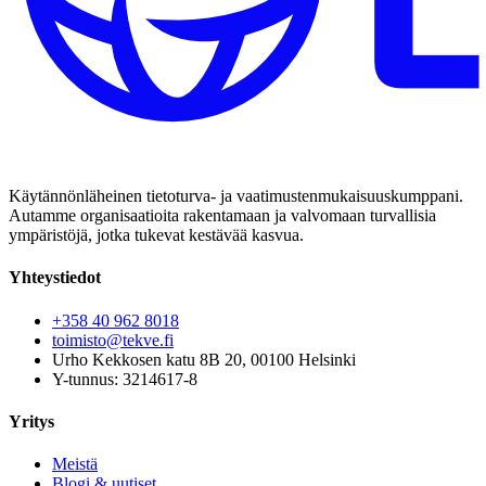
Käytännönläheinen tietoturva- ja vaatimustenmukaisuuskumppani.
Autamme organisaatioita rakentamaan ja valvomaan turvallisia
ympäristöjä, jotka tukevat kestävää kasvua.
Yhteystiedot
+358 40 962 8018
toimisto@tekve.fi
Urho Kekkosen katu 8B 20, 00100 Helsinki
Y-tunnus: 3214617-8
Yritys
Meistä
Blogi & uutiset