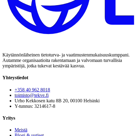
Käytännönläheinen tietoturva- ja vaatimustenmukaisuuskumppani.
Autamme organisaatioita rakentamaan ja valvomaan turvallisia
ympäristöjä, jotka tukevat kestävää kasvua.
Yhteystiedot
+358 40 962 8018
toimisto@tekve.fi
Urho Kekkosen katu 8B 20, 00100 Helsinki
Y-tunnus: 3214617-8
Yritys
Meistä
Blogi & uutiset