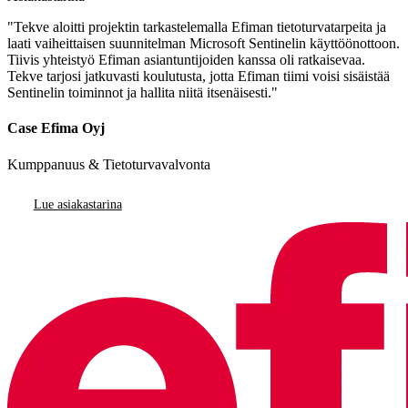
"Tekve aloitti projektin tarkastelemalla Efiman tietoturvatarpeita ja
laati vaiheittaisen suunnitelman Microsoft Sentinelin käyttöönottoon.
Tiivis yhteistyö Efiman asiantuntijoiden kanssa oli ratkaisevaa.
Tekve tarjosi jatkuvasti koulutusta, jotta Efiman tiimi voisi sisäistää
Sentinelin toiminnot ja hallita niitä itsenäisesti."
Case Efima Oyj
Kumppanuus & Tietoturvavalvonta
Lue asiakastarina