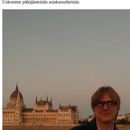
Uskomme pitkäjänteisiin asiakassuhteisiin.