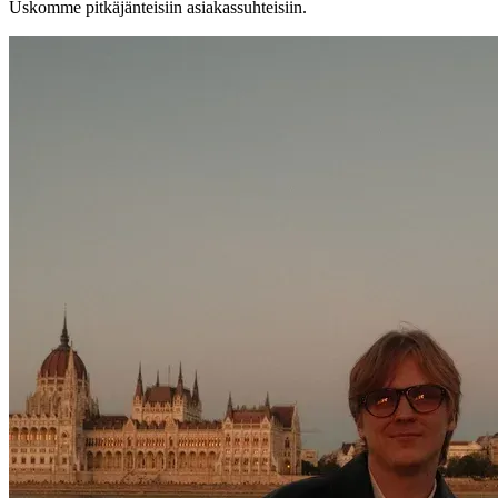
Uskomme pitkäjänteisiin asiakassuhteisiin.