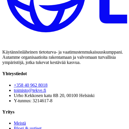
Käytännönläheinen tietoturva- ja vaatimustenmukaisuuskumppani.
Autamme organisaatioita rakentamaan ja valvomaan turvallisia
ympäristöjä, jotka tukevat kestävää kasvua.
Yhteystiedot
+358 40 962 8018
toimisto@tekve.fi
Urho Kekkosen katu 8B 20, 00100 Helsinki
Y-tunnus: 3214617-8
Yritys
Meistä
Blogi & uutiset