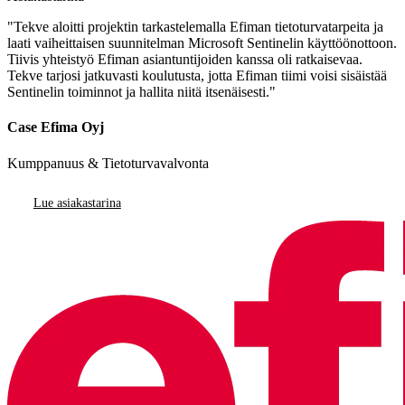
"Tekve aloitti projektin tarkastelemalla Efiman tietoturvatarpeita ja
laati vaiheittaisen suunnitelman Microsoft Sentinelin käyttöönottoon.
Tiivis yhteistyö Efiman asiantuntijoiden kanssa oli ratkaisevaa.
Tekve tarjosi jatkuvasti koulutusta, jotta Efiman tiimi voisi sisäistää
Sentinelin toiminnot ja hallita niitä itsenäisesti."
Case Efima Oyj
Kumppanuus & Tietoturvavalvonta
Lue asiakastarina