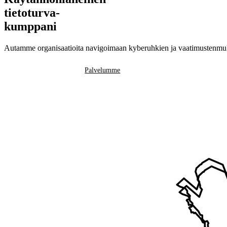
tietoturva-
kumppani
Autamme organisaatioita navigoimaan kyberuhkien ja vaatimustenmukai
Ota yhteyttä
Palvelumme