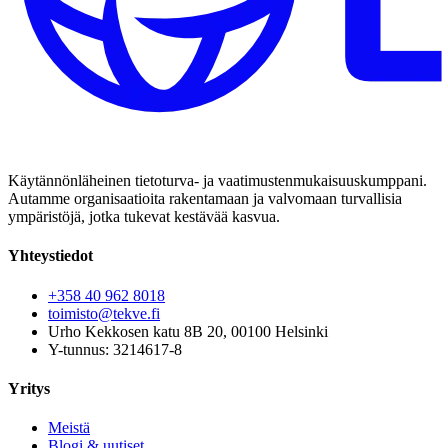
Käytännönläheinen tietoturva- ja vaatimustenmukaisuuskumppani.
Autamme organisaatioita rakentamaan ja valvomaan turvallisia
ympäristöjä, jotka tukevat kestävää kasvua.
Yhteystiedot
+358 40 962 8018
toimisto@tekve.fi
Urho Kekkosen katu 8B 20, 00100 Helsinki
Y-tunnus: 3214617-8
Yritys
Meistä
Blogi & uutiset