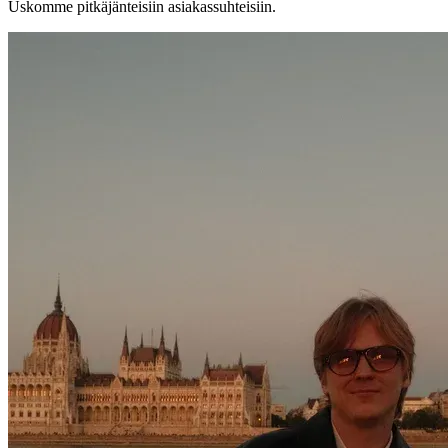
Uskomme pitkäjänteisiin asiakassuhteisiin.