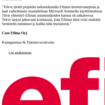
"Tekve aloitti projektin tarkastelemalla Efiman tietoturvatarpeita ja
laati vaiheittaisen suunnitelman Microsoft Sentinelin käyttöönottoon.
Tiivis yhteistyö Efiman asiantuntijoiden kanssa oli ratkaisevaa.
Tekve tarjosi jatkuvasti koulutusta, jotta Efiman tiimi voisi sisäistää
Sentinelin toiminnot ja hallita niitä itsenäisesti."
Case Efima Oyj
Kumppanuus & Tietoturvavalvonta
Lue asiakastarina