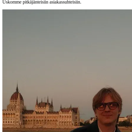
Uskomme pitkäjänteisiin asiakassuhteisiin.