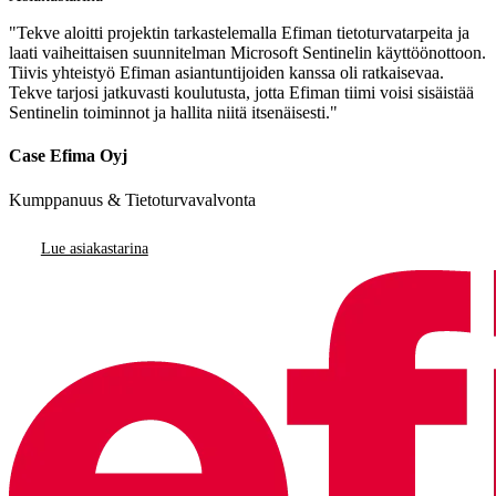
"Tekve aloitti projektin tarkastelemalla Efiman tietoturvatarpeita ja
laati vaiheittaisen suunnitelman Microsoft Sentinelin käyttöönottoon.
Tiivis yhteistyö Efiman asiantuntijoiden kanssa oli ratkaisevaa.
Tekve tarjosi jatkuvasti koulutusta, jotta Efiman tiimi voisi sisäistää
Sentinelin toiminnot ja hallita niitä itsenäisesti."
Case Efima Oyj
Kumppanuus & Tietoturvavalvonta
Lue asiakastarina