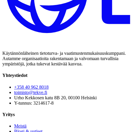
Käytännönläheinen tietoturva- ja vaatimustenmukaisuuskumppani.
Autamme organisaatioita rakentamaan ja valvomaan turvallisia
ympäristöjä, jotka tukevat kestävää kasvua.
Yhteystiedot
+358 40 962 8018
toimisto@tekve.fi
Urho Kekkosen katu 8B 20, 00100 Helsinki
Y-tunnus: 3214617-8
Yritys
Meistä
Blogi & uutiset