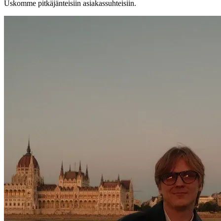
Uskomme pitkäjänteisiin asiakassuhteisiin.