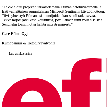
"Tekve aloitti projektin tarkastelemalla Efiman tietoturvatarpeita ja
laati vaiheittaisen suunnitelman Microsoft Sentinelin käyttöönottoon.
Tiivis yhteistyö Efiman asiantuntijoiden kanssa oli ratkaisevaa.
Tekve tarjosi jatkuvasti koulutusta, jotta Efiman tiimi voisi sisäistää
Sentinelin toiminnot ja hallita niitä itsenäisesti."
Case Efima Oyj
Kumppanuus & Tietoturvavalvonta
Lue asiakastarina