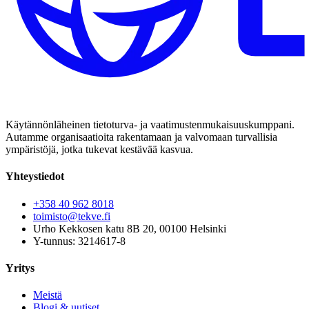
Käytännönläheinen tietoturva- ja vaatimustenmukaisuuskumppani.
Autamme organisaatioita rakentamaan ja valvomaan turvallisia
ympäristöjä, jotka tukevat kestävää kasvua.
Yhteystiedot
+358 40 962 8018
toimisto@tekve.fi
Urho Kekkosen katu 8B 20, 00100 Helsinki
Y-tunnus: 3214617-8
Yritys
Meistä
Blogi & uutiset