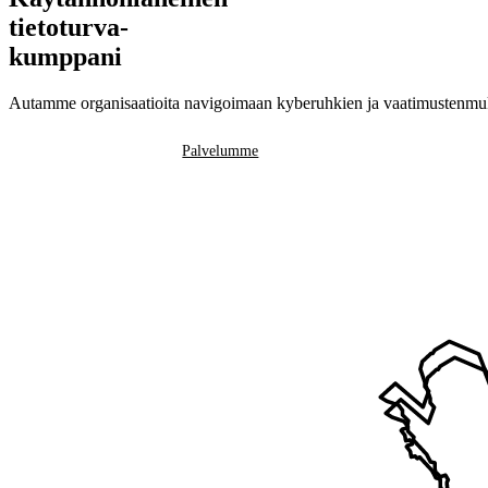
tietoturva-
kumppani
Autamme organisaatioita navigoimaan kyberuhkien ja vaatimustenmukai
Ota yhteyttä
Palvelumme