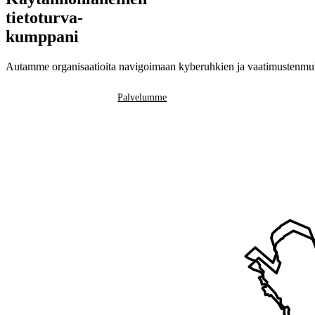
tietoturva-
kumppani
Autamme organisaatioita navigoimaan kyberuhkien ja vaatimustenmukai
Ota yhteyttä
Palvelumme