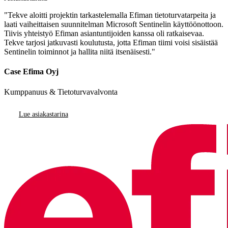
"Tekve aloitti projektin tarkastelemalla Efiman tietoturvatarpeita ja
laati vaiheittaisen suunnitelman Microsoft Sentinelin käyttöönottoon.
Tiivis yhteistyö Efiman asiantuntijoiden kanssa oli ratkaisevaa.
Tekve tarjosi jatkuvasti koulutusta, jotta Efiman tiimi voisi sisäistää
Sentinelin toiminnot ja hallita niitä itsenäisesti."
Case Efima Oyj
Kumppanuus & Tietoturvavalvonta
Lue asiakastarina