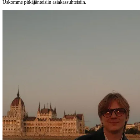
Uskomme pitkäjänteisiin asiakassuhteisiin.