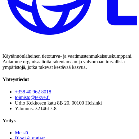
Käytännönläheinen tietoturva- ja vaatimustenmukaisuuskumppani.
Autamme organisaatioita rakentamaan ja valvomaan turvallisia
ympäristöjä, jotka tukevat kestävää kasvua.
Yhteystiedot
+358 40 962 8018
toimisto@tekve.fi
Urho Kekkosen katu 8B 20, 00100 Helsinki
Y-tunnus: 3214617-8
Yritys
Meistä
Blogi & uutiset