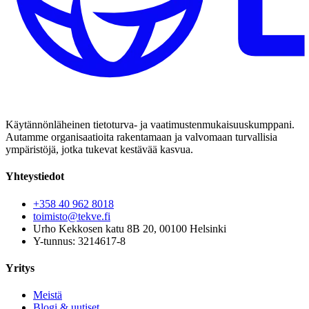
Käytännönläheinen tietoturva- ja vaatimustenmukaisuuskumppani.
Autamme organisaatioita rakentamaan ja valvomaan turvallisia
ympäristöjä, jotka tukevat kestävää kasvua.
Yhteystiedot
+358 40 962 8018
toimisto@tekve.fi
Urho Kekkosen katu 8B 20, 00100 Helsinki
Y-tunnus: 3214617-8
Yritys
Meistä
Blogi & uutiset