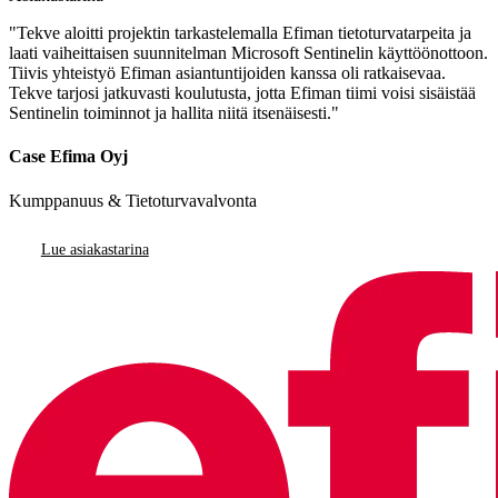
"Tekve aloitti projektin tarkastelemalla Efiman tietoturvatarpeita ja
laati vaiheittaisen suunnitelman Microsoft Sentinelin käyttöönottoon.
Tiivis yhteistyö Efiman asiantuntijoiden kanssa oli ratkaisevaa.
Tekve tarjosi jatkuvasti koulutusta, jotta Efiman tiimi voisi sisäistää
Sentinelin toiminnot ja hallita niitä itsenäisesti."
Case Efima Oyj
Kumppanuus & Tietoturvavalvonta
Lue asiakastarina