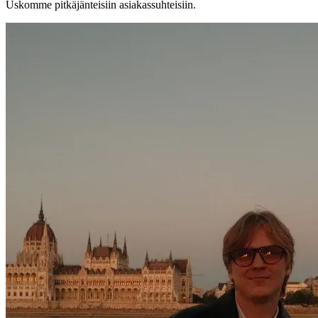
Uskomme pitkäjänteisiin asiakassuhteisiin.