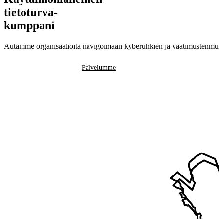
tietoturva-
kumppani
Autamme organisaatioita navigoimaan kyberuhkien ja vaatimustenmukai
Ota yhteyttä
Palvelumme